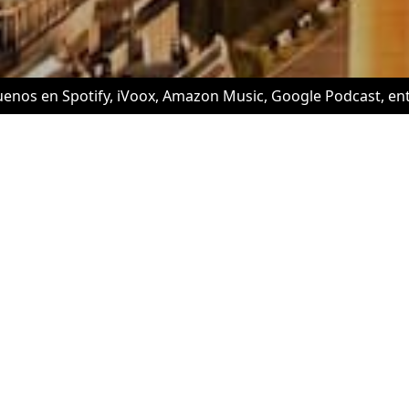
uenos en Spotify, iVoox, Amazon Music, Google Podcast, en
C/ Torre Damians 6, Barcelona
+34603031348
info@c29.es
Escúchanos en
Google Podcast