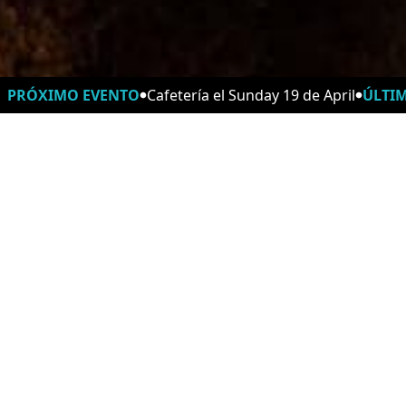
PRÓXIMO EVENTO
Cafetería el Sunday 19 de April
ÚLTI
Horarios
Cafetería
Celebración
Escúchanos en
Spotify
Escúchanos en
RSS