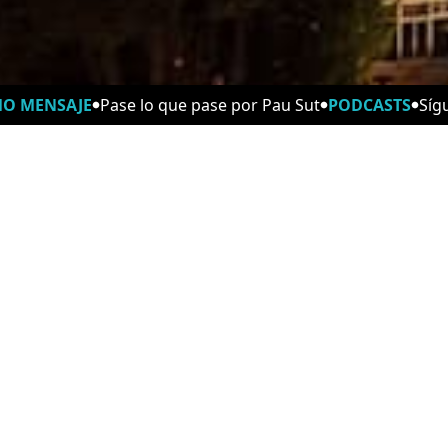
MO MENSAJE
Pase lo que pase por Pau Sut
PODCASTS
Síg
Contacta
Domingo 10:30 AM
Dirección
Domingo 11:00 AM
Teléfono
Correo
Podcasts
Escúchanos en
Escúchanos en
iVoox
Amazon Music
¡Encuéntranos!