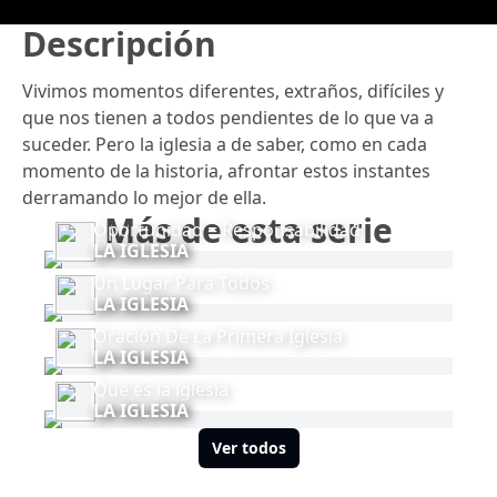
Descripción
Vivimos momentos diferentes, extraños, difíciles y
que nos tienen a todos pendientes de lo que va a
suceder. Pero la iglesia a de saber, como en cada
momento de la historia, afrontar estos instantes
derramando lo mejor de ella.
Más de esta serie
Oportunidad = Responsabilidad
LA IGLESIA
Un Lugar Para Todos
LA IGLESIA
Oración De La Primera Iglesia
LA IGLESIA
Qué és la iglesia
LA IGLESIA
Ver todos