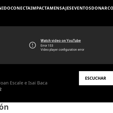
NIDO
CONECTA
IMPACTA
MENSAJES
EVENTOS
DONAR
C
ESCUCHAR
Joan Escale e Isai Baca
2
ión