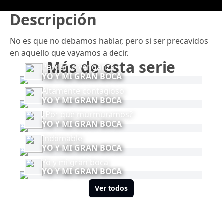
Descripción
No es que no debamos hablar, pero si ser precavidos
en aquello que vayamos a decir.
Más de esta serie
Perdon o venganza
YO Y MI GRAN BOCA
Altamente contagioso
YO Y MI GRAN BOCA
¿Por qué murmuramos?
YO Y MI GRAN BOCA
Indomable
YO Y MI GRAN BOCA
Yo y mi gran boca
YO Y MI GRAN BOCA
Ver todos