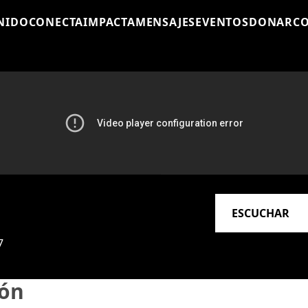
NIDO
CONECTA
IMPACTA
MENSAJES
EVENTOS
DONAR
C
ESCUCHAR
7
ión