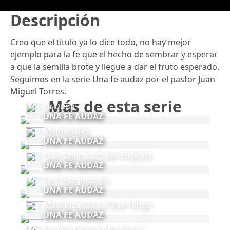
Descripción
Creo que el titulo ya lo dice todo, no hay mejor
ejemplo para la fe que el hecho de sembrar y esperar
a que la semilla brote y llegue a dar el fruto esperado.
Seguimos en la serie Una fe audaz por el pastor Juan
Miguel Torres.
Más de esta serie
La Duda
UNA FE AUDAZ
Memoriales
UNA FE AUDAZ
Que Significa Creer En Jesús
UNA FE AUDAZ
Fe E Imaginación
UNA FE AUDAZ
Maximizando Lo Que Tengo
UNA FE AUDAZ
No Apto Para Cobardes II