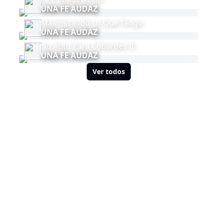
UNA FE AUDAZ
Maximizando Lo Que Tengo
UNA FE AUDAZ
No Apto Para Cobardes II
UNA FE AUDAZ
Ver todos