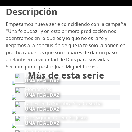
Descripción
Empezamos nueva serie coincidiendo con la campaña
"Una fe audaz" y en esta primera predicación nos
adentramos en lo que es y lo que no es la fe y
llegamos a la conclusión de que la fe solo la ponen en
practica aquellos que son capaces de dar un paso
adelante en la voluntad de Dios para sus vidas.
Sermón por el pastor Juan Miguel Torres.
Más de esta serie
La Duda
UNA FE AUDAZ
Memoriales
UNA FE AUDAZ
La Ley De La Siembra Y La Cosecha
UNA FE AUDAZ
Que Significa Creer En Jesús
UNA FE AUDAZ
Fe E Imaginación